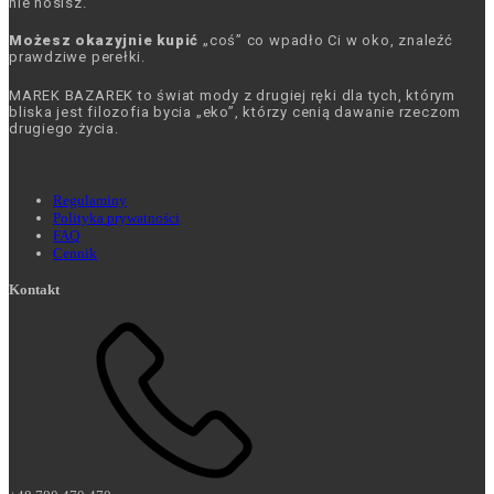
nie nosisz.
Możesz okazyjnie kupić
„coś” co wpadło Ci w oko, znaleźć
prawdziwe perełki.
MAREK BAZAREK to świat mody z drugiej ręki dla tych, którym
bliska jest filozofia bycia „eko”, którzy cenią dawanie rzeczom
drugiego życia.
Regulaminy
Polityka prywatności
FAQ
Cennik
Kontakt