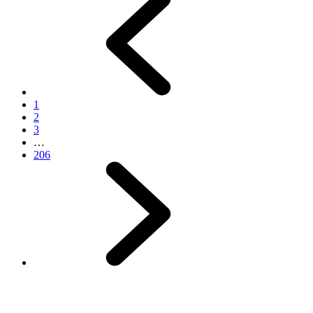
1
2
3
…
206