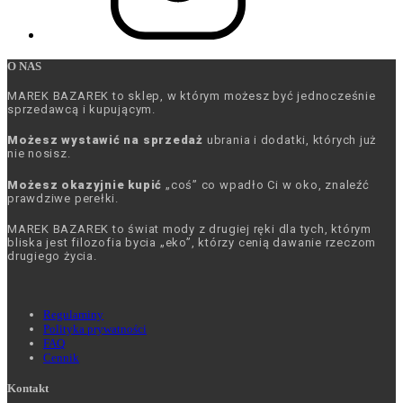
O NAS
MAREK BAZAREK to sklep, w którym możesz być jednocześnie
sprzedawcą i kupującym.
Możesz wystawić na sprzedaż
ubrania i dodatki, których już
nie nosisz.
Możesz okazyjnie kupić
„coś” co wpadło Ci w oko, znaleźć
prawdziwe perełki.
MAREK BAZAREK to świat mody z drugiej ręki dla tych, którym
bliska jest filozofia bycia „eko”, którzy cenią dawanie rzeczom
drugiego życia.
Regulaminy
Polityka prywatności
FAQ
Cennik
Kontakt