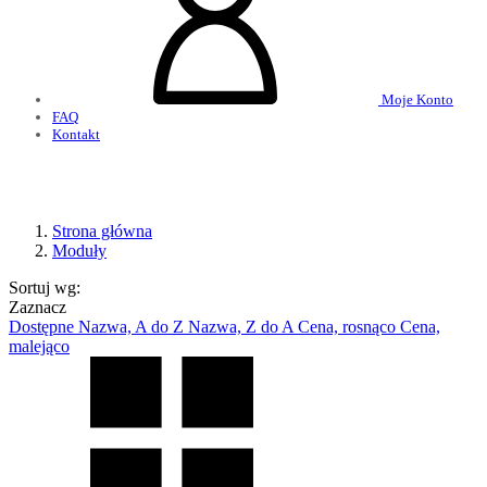
Moje Konto
FAQ
Kontakt
Strona główna
Moduły
Sortuj wg:
Zaznacz
Dostępne
Nazwa, A do Z
Nazwa, Z do A
Cena, rosnąco
Cena,
malejąco