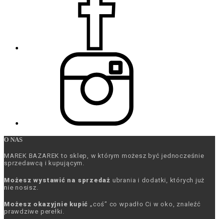
O NAS
MAREK BAZAREK to sklep, w którym możesz być jednocześnie
sprzedawcą i kupującym.
Możesz wystawić na sprzedaż
ubrania i dodatki, których już
nie nosisz.
Możesz okazyjnie kupić
„coś” co wpadło Ci w oko, znaleźć
prawdziwe perełki.